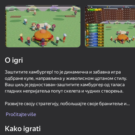
Rotirajte uređaj
Ova igra podržava samo pejzažna
orijentaciju
O igri
Заштитите хамбургер! то је динамична и забавна игра
одбране куле, направљена у живописном цртаном стилу.
Ваш циљ је једноставан-заштитите хамбургер од таласа
гладних непријатеља попут скелета и чудних створења.
Развијте своју стратегију, побољшајте своје бранитеље и
IGRAJ
откључајте снажна стална побољшања. Сваки улазак
Pročitajte više
постаје компликованији, тако да су паметне одлуке и
право време кључни за опстанак.
52
45
49
36
Kako igrati
Cookie Clicker
+1 Fat per Second! Eat and Fat!
Geometry Dash: Evolutional Clicker!