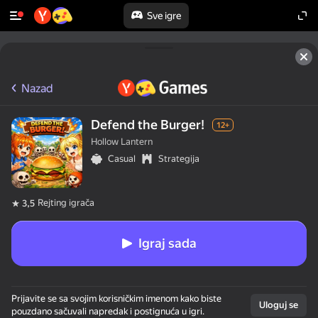
Sve igre
Nazad
Defend the Burger!
12+
Hollow Lantern
Casual
Strategija
Rejting igrača
3,5
Igraj sada
Prijavite se sa svojim korisničkim imenom kako biste
Uloguj se
pouzdano sačuvali napredak i postignuća u igri.