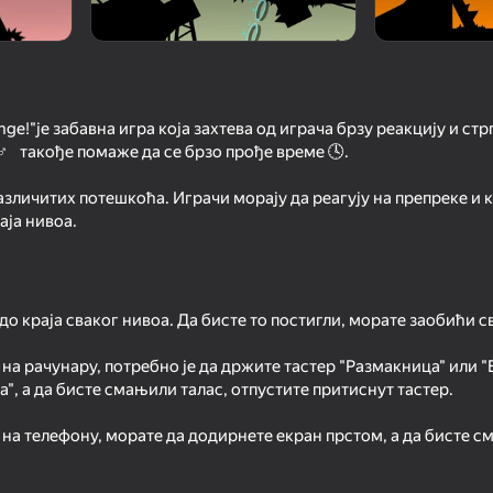
nge!"је забавна игра која захтева од играча брзу реакцију и ст
♂ ️ ️ такође помаже да се брзо прође време 🕓.
зличитих потешкоћа. Играчи морају да реагују на препреке и к
аја нивоа.
63
59
per Editor
Geometry Dash: Black Spider
Geometry Dash: Dart
до краја сваког нивоа. Да бисте то постигли, морате заобићи с
Challenge!
 на рачунару, потребно је да држите тастер "Размакница" или "
а", а да бисте смањили талас, отпустите притиснут тастер.
 на телефону, морате да додирнете екран прстом, а да бисте с
.
59
66