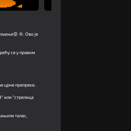
рпљење😡 💢. Ово је
рећу се у правом
 2.2
ве црне препреке.
В" или "стрелица
мањили талас,