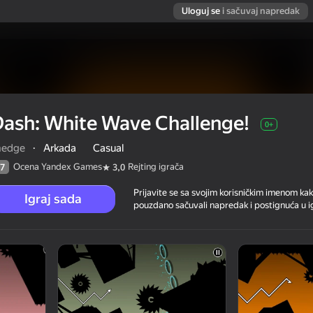
Uloguj se
i sačuvaj napredak
ash: White Wave Challenge!
0+
nedge
·
Arkada
Casual
Ocena Yandex Games
Rejting igrača
7
3,0
Prijavite se sa svojim korisničkim imenom kak
Igraj sada
pouzdano sačuvali napredak i postignuća u ig
!
ča
0+