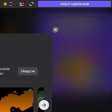
Isključi oglašavanje
50+ vrhunska igra.

Vole je čak i oni

koji „ne igraju”
o biste
Uloguj se
ri.
Prikaži sve