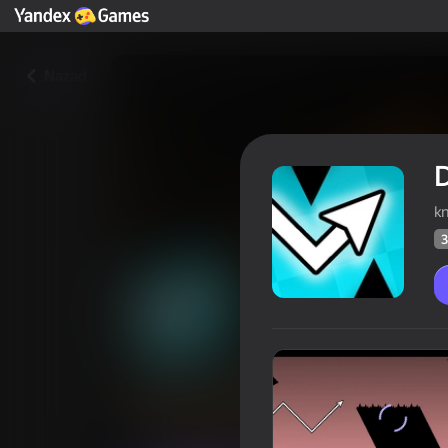
Nazad
D
k
3
Dash: White Wave Challenge
Rejting igra
37
Ocena Yandex Games
3,0
Arkada
Casual
knedge