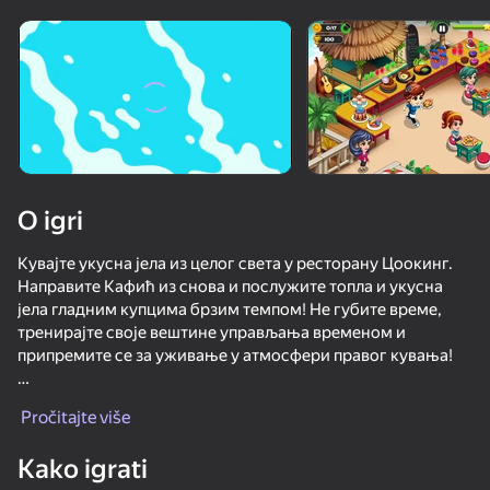
Rotirajte uređaj
Ova igra podržava samo pejzažna
orijentaciju
O igri
Кувајте укусна јела из целог света у ресторану Цоокинг.
Направите Кафић из снова и послужите топла и укусна
јела гладним купцима брзим темпом! Не губите време,
тренирајте своје вештине управљања временом и
припремите се за уживање у атмосфери правог кувања!
IGRAJ
Карактеристике:
Pročitajte više
- Откријте много различитих рецепата које можете
44
35
76
47
припремити!
Kako igrati
Twerk Master
- Велики избор светски познатих јела.
Twerk Race: Cross the bridge
Burger Empire 67
Crazy Roll