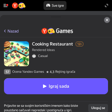
Sve igre
Nazad
Cooking Restaurant
12+
Rendered Ideas
Casual
Ocena Yandex Games
Rejting igrača
57
4,3
Igraj sada
Prijavite se sa svojim korisničkim imenom kako biste
Uloguj se
pouzdano sačuvali napredak i postignuća u igri.