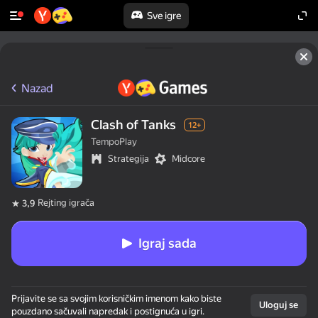
Sve igre
Nazad
Clash of Tanks
12+
TempoPlay
Strategija
Midcore
Rejting igrača
3,9
Igraj sada
Prijavite se sa svojim korisničkim imenom kako biste
Uloguj se
pouzdano sačuvali napredak i postignuća u igri.