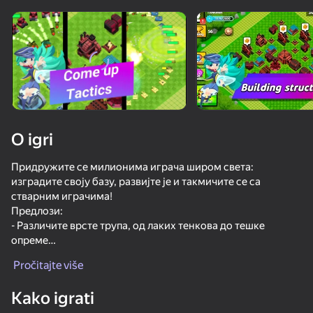
Rotirajte uređaj
Ova igra podržava samo pejzažna
orijentaciju
O igri
Придружите се милионима играча широм света:
изградите своју базу, развијте је и такмичите се са
стварним играчима!
Предлози:
- Различите врсте трупа, од лаких тенкова до тешке
опреме
IGRAJ
- Различите врсте зграда
Pročitajte više
- Користите различите технологије за ефикасан напад
- Отворите кутије за плен и повећајте ниво!
Kako igrati
- Прикупите карте да бисте побољшали своје тенкове!