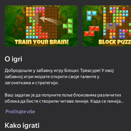
O igri
Добродошли у забавну игру Блоцкс Треасуре! У овој
забавној игри морате открити своје таленте у
загонеткама и стратегији.
Ваш задатак је да попуните поље блоковима различитих
облика да бисте створили читаве линије. Када се линија
потпуно напуни, она ће нестати са терена и добићете
Pročitajte više
награде и бонусе. Одредите које блокове је најбоље
74
78
73
86
користити и осмислите своју стратегију како бисте што
Kako igrati
ефикасније уклонили линије.
Block Puzzle - Blast Master
Block Master - Super Puzzle!
Block Master Gem Puzzle