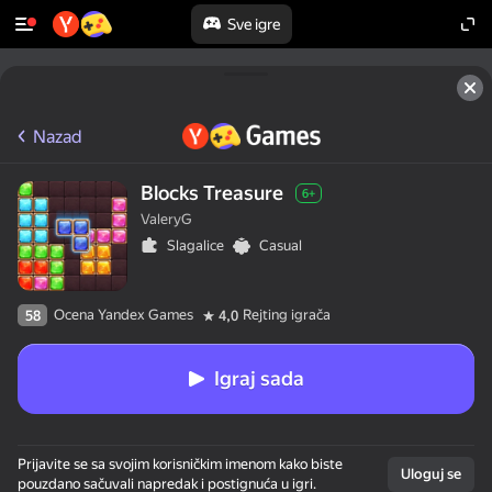
Sve igre
Nazad
Blocks Treasure
6+
ValeryG
Slagalice
Casual
Ocena Yandex Games
Rejting igrača
58
4,0
Igraj sada
Prijavite se sa svojim korisničkim imenom kako biste
Uloguj se
pouzdano sačuvali napredak i postignuća u igri.