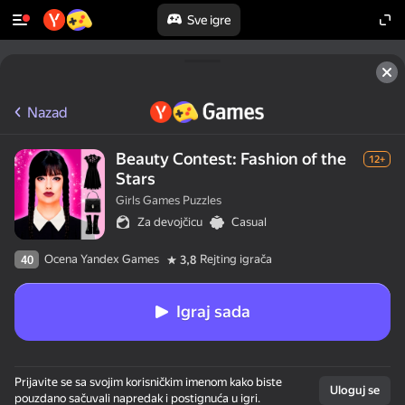
Sve igre
Nazad
Beauty Contest: Fashion of the
12+
Stars
Girls Games Puzzles
Za devojčicu
Casual
Ocena Yandex Games
Rejting igrača
40
3,8
Igraj sada
Prijavite se sa svojim korisničkim imenom kako biste
Uloguj se
pouzdano sačuvali napredak i postignuća u igri.