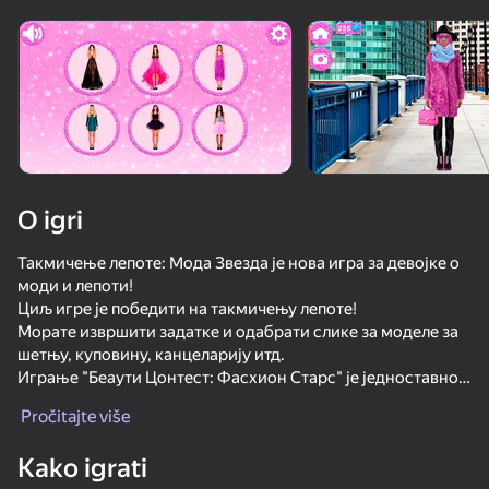
O igri
Такмичење лепоте: Мода Звезда је нова игра за девојке о
моди и лепоти!
Циљ игре је победити на такмичењу лепоте!
Морате извршити задатке и одабрати слике за моделе за
шетњу, куповину, канцеларију итд.
Играње "Беаути Цонтест: Фасхион Старс" је једноставно и
забавно:
Pročitajte više
- изаберите модел који желите да обучете
50+ vrhunskih igara. Omiljene

- прочитајте задатак: морате одабрати слику за модел за
od svih. Čak i “neigrači”.
Kako igrati
различите ситуације!