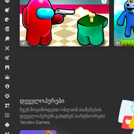
ბიჭებისთვის
მებრძოლები
წარსვლა
ეკონომიკა
სპორტი
41
31
ორი მოთამაშე
სათავგადასავლო
სტრატეგია
RPG
.io თამაშები
Midcore
დეველოპერები
შესატყვისი 3
ჩვენ მოგიწოდებთ ონლაინ თამაშების
ნოველები
დეველოპერებს გახდნენ პარტნიორები
Yandex Games
ბარათი