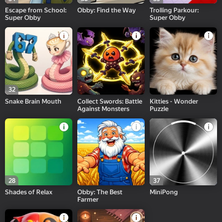
Escape from School:
Obby: Find the Way
Trolling Parkour:
Super Obby
Super Obby
32
Snake Brain Mouth
Collect Swords: Battle
Kitties - Wonder
Against Monsters
Puzzle
28
37
Shades of Relax
Obby: The Best
MiniPong
Farmer