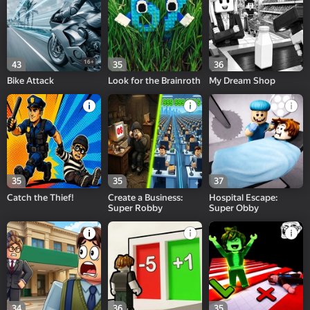
16+
43
35
36
Bike Attack
Look for the Brainroth
My Dream Shop
35
35
37
Catch the Thief!
Create a Business:
Hospital Escape:
Super Robby
Super Obby
34
36
35