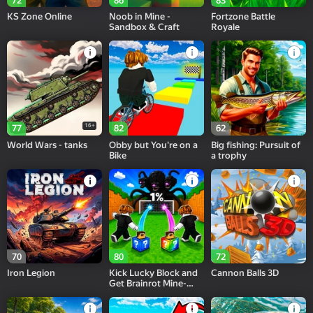
72
86
83
KS Zone Online
Noob in Mine -
Fortzone Battle
Sandbox & Craft
Royale
16+
77
82
62
World Wars - tanks
Obby but You're on a
Big fishing: Pursuit of
Bike
a trophy
70
80
72
Iron Legion
Kick Lucky Block and
Cannon Balls 3D
Get Brainrot Mine-
Mobs!