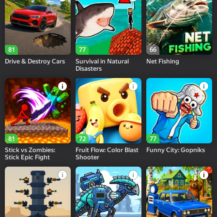
81
77
66
Drive & Destroy Cars
Survival in Natural
Net Fishing
Disasters
81
72
77
Stick vs Zombies:
Fruit Flow: Color Blast
Funny City: Gopniks
Stick Epic Fight
Shooter