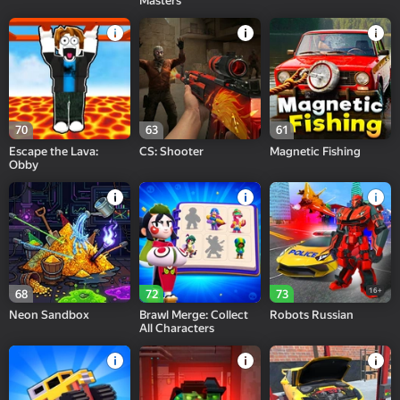
Masters
70
63
61
Escape the Lava:
CS: Shooter
Magnetic Fishing
Obby
16+
68
72
73
Neon Sandbox
Brawl Merge: Collect
Robots Russian
All Characters