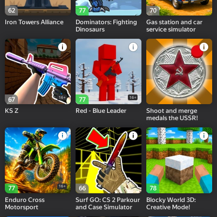
62
77
70
Iron Towers Alliance
Dominators: Fighting
Gas station and car
Dinosaurs
service simulator
16+
16+
67
77
KS Z
Red - Blue Leader
Shoot and merge
medals the USSR!
16+
77
66
78
Enduro Cross
Surf GO: CS 2 Parkour
Blocky World 3D:
Motorsport
and Case Simulator
Creative Mode!