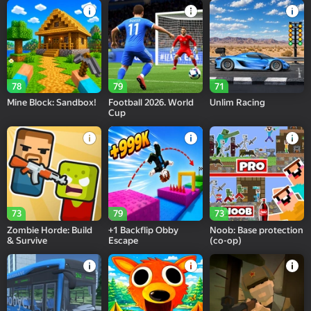
78
79
71
Mine Block: Sandbox!
Football 2026. World
Unlim Racing
Cup
73
79
73
Zombie Horde: Build
+1 Backflip Obby
Noob: Base protection
& Survive
Escape
(co-op)