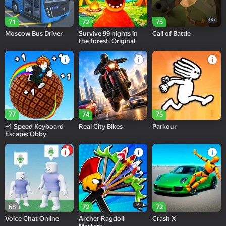
16+
71
72
75
Moscow Bus Driver
Survive 99 nights in
Call of Battle
the forest. Original
77
74
75
+1 Speed Keyboard
Real City Bikes
Parkour
Escape: Obby
16+
68
72
72
Voice Chat Online
Archer Ragdoll
Crash X