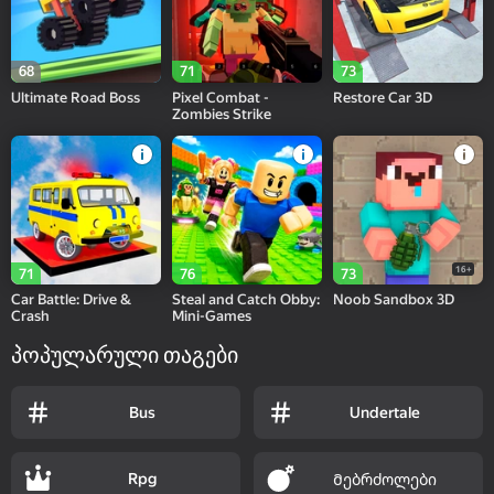
68
71
73
Ultimate Road Boss
Pixel Combat -
Restore Car 3D
Zombies Strike
16+
71
76
73
Car Battle: Drive &
Steal and Catch Obby:
Noob Sandbox 3D
Crash
Mini-Games
პოპულარული თაგები
Bus
Undertale
Rpg
Მებრძოლები