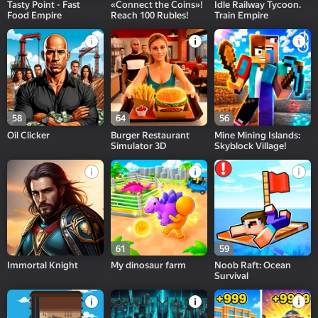
Tasty Point - Fast
«Connect the Coins»!
Idle Railway Tycoon.
Food Empire
Reach 100 Rubles!
Train Empire
58
64
56
Oil Clicker
Burger Restaurant
Mine Mining Islands:
Simulator 3D
Skyblock Village!
61
59
Immortal Knight
My dinosaur farm
Noob Raft: Ocean
Survival