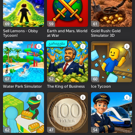
69
59
61
Sell Lemons - Obby
Earth and Mars. World
Gold Rush: Gold
Tycoon!
at War
Simulator 3D
გარიგება
67
52
60
Water Park Simulator
The King of Business
Ice Tycoon
62
47
54