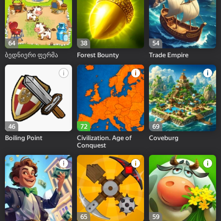
64
38
54
ბედნიერი ფერმა
Forest Bounty
Trade Empire
46
72
69
Boiling Point
Civilization. Age of
Coveburg
Conquest
65
59