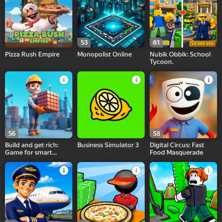
53
61
Pizza Rush Empire
Monopolist Online
Nubik Obbik: School
Tycoon.
56
58
Build and get rich:
Business Simulator 3
Digital Circus: Fast
Game for smart
Food Masquerade
people!