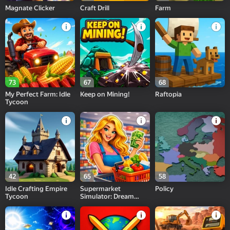
Magnate Clicker
Craft Drill
Farm
73
67
68
My Perfect Farm: Idle
Keep on Mining!
Raftopia
Tycoon
42
65
58
Idle Crafting Empire
Supermarket
Policy
Tycoon
Simulator: Dream
Store