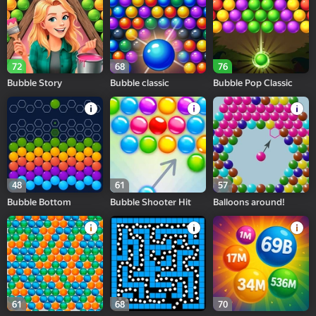
72
68
76
Bubble Story
Bubble classic
Bubble Pop Classic
48
61
57
Bubble Bottom
Bubble Shooter Hit
Balloons around!
61
68
70