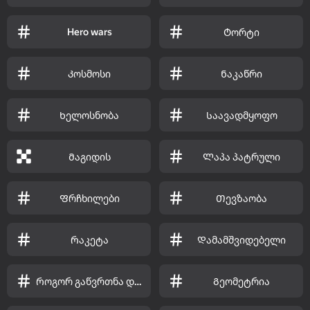
Hero wars
Ტორტი
Კოსმოსი
Ნაკაწრი
Ხელოსნობა
Საავადმყოფო
Მაგიდის
Ლაპა პატრული
Ფრჩხილები
Თევზაობა
Რაკეტა
Დამამშვიდებელი
Როგორ გაწვრთნა დრაკონი
Გეომეტრია