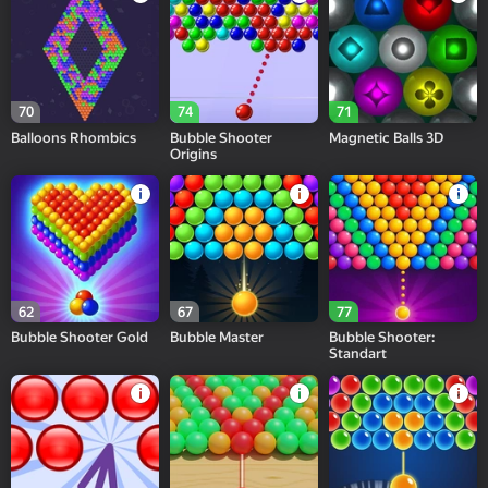
70
74
71
Balloons Rhombics
Bubble Shooter
Magnetic Balls 3D
Origins
62
67
77
Bubble Shooter Gold
Bubble Master
Bubble Shooter:
Standart