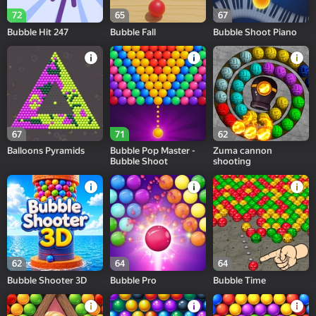
72
65
67
Bubble Hit 247
Bubble Fall
Bubble Shoot Piano
67
71
62
Balloons Pyramids
Bubble Pop Master -
Zuma cannon
Bubble Shoot
shooting
62
64
64
Bubble Shooter 3D
Bubble Pro
Bubble Time