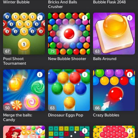
Winter Bubble
Bricks And Balls
Bubble Flask 2048
Crusher
67
75
63
Pool Shoot
New Bubble Shooter
Balls Around
Tournament
50
63
66
Merge the balls:
Dinosaur Eggs Pop
Crazy Bubbles
Candy