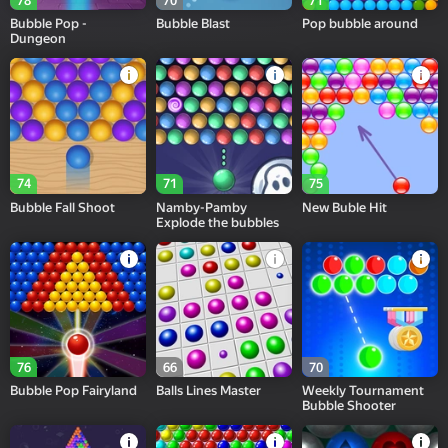
78
70
71
Bubble Pop -
Bubble Blast
Pop bubble around
Dungeon
74
71
75
Bubble Fall Shoot
Namby-Pamby
New Buble Hit
Explode the bubbles
76
66
70
Bubble Pop Fairyland
Balls Lines Master
Weekly Tournament
Bubble Shooter