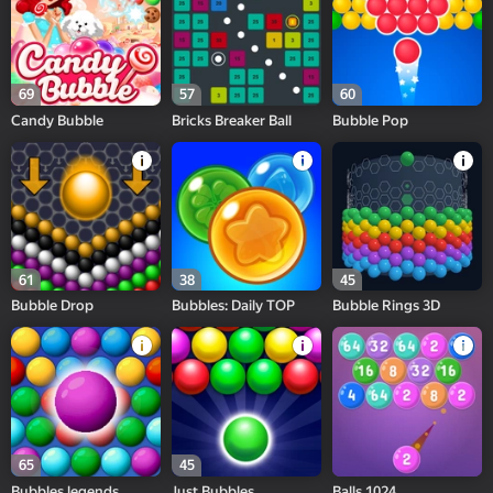
69
57
60
Candy Bubble
Bricks Breaker Ball
Bubble Pop
61
38
45
Bubble Drop
Bubbles: Daily TOP
Bubble Rings 3D
65
45
Bubbles legends
Just Bubbles
Balls 1024