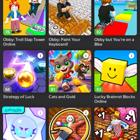
76
82
Obby: Troll Slap Tower
Obby: Paint Your
Obby but You're on a
Online
Keyboard!
Bike
68
81
83
Strategy of Luck
Cats and Gold
Lucky Brainrot Blocks
Online
გარიგება