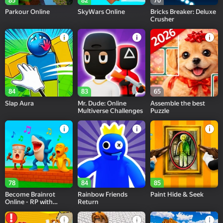
85
82
70
Parkour Online
SkyWars Online
Bricks Breaker: Deluxe
Crusher
84
83
65
Slap Aura
Mr. Dude: Online
Assemble the best
Multiverse Challenges
Puzzle
78
84
85
Become Brainrot
Rainbow Friends
Paint Hide & Seek
Online - RP with
Return
Friends!