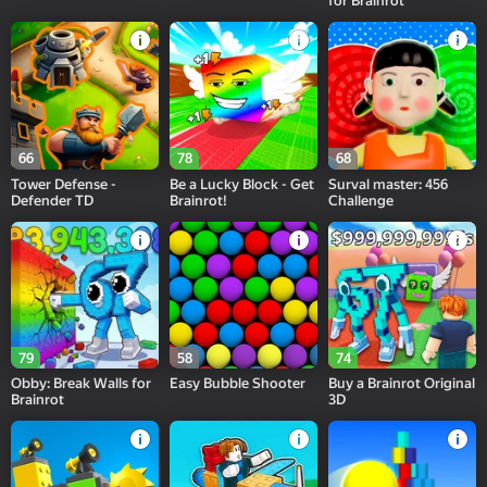
for Brainrot
66
78
68
Tower Defense -
Be a Lucky Block - Get
Surval master: 456
Defender TD
Brainrot!
Challenge
79
58
74
Obby: Break Walls for
Easy Bubble Shooter
Buy a Brainrot Original
Brainrot
3D