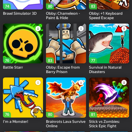
74
80
83
Brawl Simulator 3D
Obby: Chameleon -
Obby: +1 Keyboard
Paint & Hide
Speed Escape
76
83
77
Battle Starr
Obby: Escape from
Survival in Natural
Barry Prison
Disasters
76
80
81
I'm a Monster!
Brainrots Lava Survive
Stick vs Zombies:
Online
Stick Epic Fight