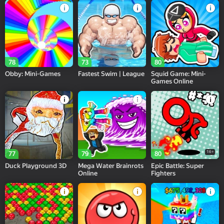
78
73
80
Obby: Mini-Games
Fastest Swim | League
Squid Game: Mini-
Games Online
16+
77
79
80
Duck Playground 3D
Mega Water Brainrots
Epic Battle: Super
Online
Fighters