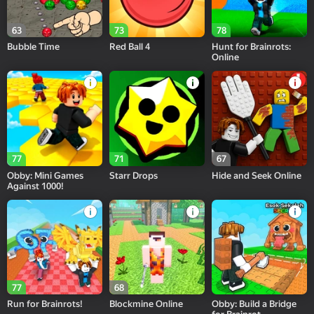
63
73
78
Bubble Time
Red Ball 4
Hunt for Brainrots:
Online
77
71
67
Obby: Mini Games
Starr Drops
Hide and Seek Online
Against 1000!
77
68
Run for Brainrots!
Blockmine Online
Obby: Build a Bridge