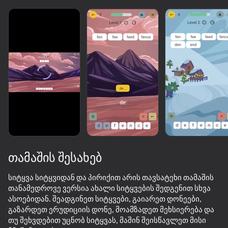
თამაშის შესახებ
სიტყვა სიტყვიდან და პირიქით არის თავსატეხი თამაშის
თანამედროვე ვერსია ახალი სიტყვების შედგენით სხვა
ასოებიდან. შეადგინეთ სიტყვები, გაიარეთ დონეები,
77
50+ საუკეთესო თამაში. ყველას მიერ

75
45
86
გაზარდეთ ერუდიციის დონე, მოამზადეთ მეხსიერება და
საყვარელი. „არა-მოთამაშეებიც“ კი
Words Crossword Puzzle
Sudoku
Age test
Block Blast 
თუ შეხვდებით უცნობ სიტყვას, მაშინ შეისწავლეთ მისი