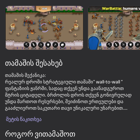
ჩართეთ მოწყობილობა
თამაში მუშაობს მხოლოდ ჰორიზონტალური
ორიენტაცია
თამაშის შესახებ
თამაშის მექანიკა:
რეალურ დროში სტრატეგიული თამაში" wall-to-wall "
ფანტაზიის ჟანრში, სადაც თქვენ უნდა გაანადგუროთ
მტრის ციტადელი. ბრძოლის დროს თქვენ გონივრულად
უნდა მართოთ რესურსები, შეიძინოთ ერთეულები და
გააძლიეროთ საკუთარი თავი უნიკალური უნარებით.
თამაში
მეტის წაკითხვა
თამაშის რეჟიმები:
52
34
48
1) ბრძოლა - კლასიკური რეჟიმი, სადაც თქვენ და თქვენს
როგორ ვითამაშოთ
მოწინააღმდეგეს თანაბარი პირობები გაქვთ. რაც უფრო
Experiment Room: Sandbox
Battalion Commander 2
MR RACER - Car Racing
Battle Chess