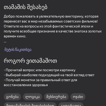
თამაშის შესახებ
Добро пожаловать в увлекательную викторину, которая
перенесет вас в мир незабываемых советских фильмов!
Ответьте на вопросы из этой фантастической эпохи и
получите всеобщее признание в качестве знатока золотых
времен кино.
В нашей викторине вы не только проявите свой интеллект
მეტის წაკითხვა
и эрудицию, но и весело проведете время. Вы сможете
заработать монетки, повысить свой рейтинг и даже
როგორ ვითამაშოთ
восстановить здоровье, чтобы продолжить игру без
потери прогресса.
- Прочитай вопрос или посмотри картинку
- Выбирай наиболее подходящий на твой взгляд ответ
Итак, присоединяйтесь к нашей викторине и окунитесь в
- Получай монетки за правильный ответ для
ностальгическую атмосферу советских фильмов,
восстановления здоровья
которые так любили все поколения нашей страны. Вы
готовы к увлекательному путешествию в прошлое?
Поехали!
67
50+ საუკეთესო თამაში. ყველას მიერ

42
52
35
გონება
ლოგიკა
მეხსიერება
ოჯახი
საყვარელი. „არა-მოთამაშეებიც“ კი
ChatSim - Texting Love Story & Chat Romance
Call Metromen
Sea Battle
მოთამაშეების შეფასებებით
გეოგრაფია