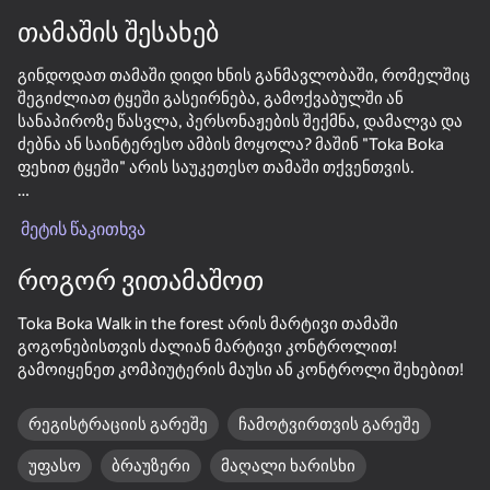
თამაშის შესახებ
ჩართეთ მოწყობილობა
გინდოდათ თამაში დიდი ხნის განმავლობაში, რომელშიც
თამაში მუშაობს მხოლოდ ჰორიზონტალური
ორიენტაცია
შეგიძლიათ ტყეში გასეირნება, გამოქვაბულში ან
დატვირთვა
სანაპიროზე წასვლა, პერსონაჟების შექმნა, დამალვა და
ძებნა ან საინტერესო ამბის მოყოლა? მაშინ "Toka Boka
ფეხით ტყეში" არის საუკეთესო თამაში თქვენთვის.
ამ თამაშს აქვს:
მეტის წაკითხვა
1. ადგილმდებარეობის არჩევანი
2. დიდი რაოდენობით ნივთები
როგორ ვითამაშოთ
3. თავბრუდამხვევი პერსონაჟები.
Toka Boka Walk in the forest არის მარტივი თამაში
ეს თამაში შესანიშნავად ავითარებს ფანტაზიას,
გოგონებისთვის ძალიან მარტივი კონტროლით!
კრეატიულობას და ანალიტიკურ აზროვნებას!
გამოიყენეთ კომპიუტერის მაუსი ან კონტროლი შეხებით!
თამაში
რეგისტრაციის გარეშე
ჩამოტვირთვის გარეშე
59
36
46
55
უფასო
ბრაუზერი
მაღალი ხარისხი
Mine Crusher
Apple Worm
+1 Fat per Second! Eat and Fat!
Wordix