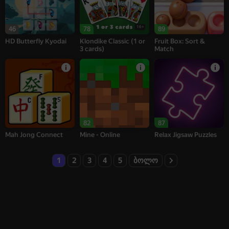
16+
46
78
89
HD Butterfly Kyodai
Klondike Classic (1 or
Fruit Box: Sort &
3 cards)
Match
82
87
Mah Jong Connect
Mine - Online
Relax Jigsaw Puzzles
1
2
3
4
5
ბოლო