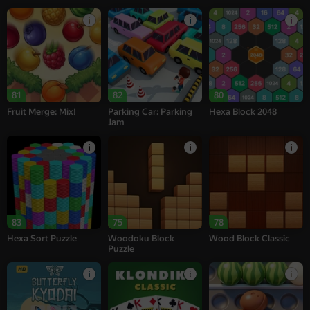
81
82
80
Fruit Merge: Mix!
Parking Car: Parking
Hexa Block 2048
Jam
83
75
78
Hexa Sort Puzzle
Woodoku Block
Wood Block Classic
Puzzle