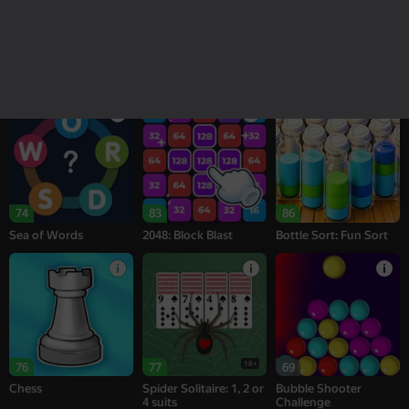
18+
95
95
77
Keyboard Escape: +1
Melon Sandbox
Bubble Tower 3D
Speed
74
83
86
Sea of Words
2048: Block Blast
Bottle Sort: Fun Sort
18+
76
77
69
Chess
Spider Solitaire: 1, 2 or
Bubble Shooter
4 suits
Challenge