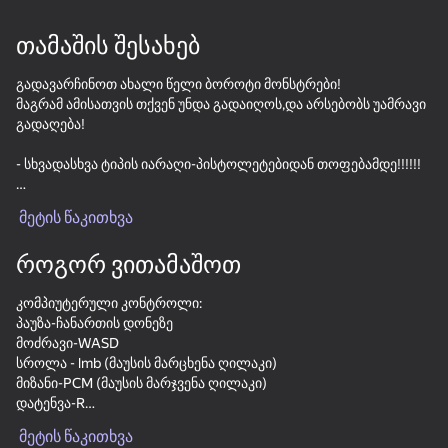
80
74
77
თამაშის შესახებ
Mahjong Bang Bang
Bubble Hit
Sudoku Master
გადავარჩინოთ ახალი წელი ბოროტი მონსტრები!
მაგრამ ამისათვის თქვენ უნდა გადაიღოს,და არსებობს უამრავი
გადაღება!
- სხვადასხვა ტიპის იარაღი-პისტოლეტებიდან თოფებამდე!!!!!!
- უამრავი იარაღის განახლება!!! სკოპები, silencers, ჟურნალები
18+
99
76
84
მეტის წაკითხვა
და ოქროს CAMOUFLAGE!!!
Gamer's Mod
Sudoku Guru - classic
Tile Match: Around
sudoku
the World
როგორ ვითამაშოთ
- მრავალფეროვანი მტრები!!!!!! MINECRAFT ZOMBIES, NUBIK
ZOMBIES, HEROBRINE, ზამთრის zombies, yeti და ა.შ.
კომპიუტერული კონტროლი:
პაუზა-ჩანართის დონეზე
ისიამოვნეთ საახალწლო ატმოსფეროთი და განაახლეთ ყველა
მოძრავი-WASD
იარაღი!!!
სროლა - lmb (მაუსის მარცხენა ღილაკი)
მიზანი-PCM (მაუსის მარჯვენა ღილაკი)
86
83
80
დატენვა-R
Mahjong Blast
Nut Sort: Color Puzzle
Tap Wood Blocks
იარაღის შეცვლა-მაუსის ბორბალი / სლოტების მიხედვით: 1, 2,
Game
Away
მეტის წაკითხვა
3, 4, 5....