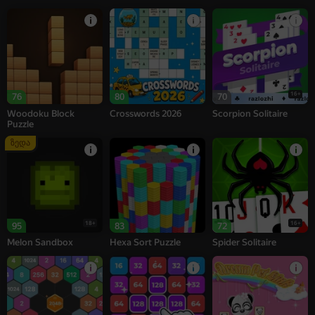
16+
76
80
70
Woodoku Block
Crosswords 2026
Scorpion Solitaire
Puzzle
ზედა
18+
16+
95
83
72
Melon Sandbox
Hexa Sort Puzzle
Spider Solitaire