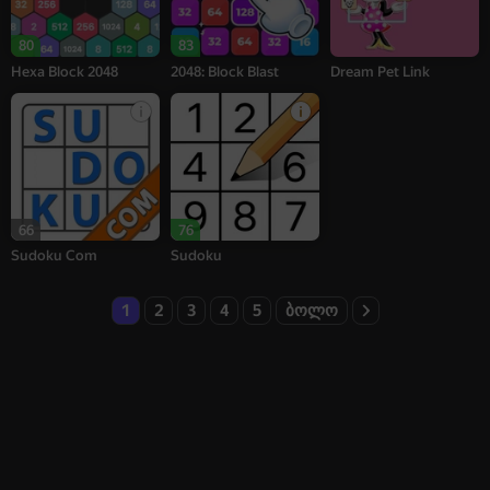
80
83
Hexa Block 2048
2048: Block Blast
Dream Pet Link
66
76
Sudoku Com
Sudoku
1
2
3
4
5
ბოლო