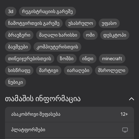
სირბილი-ცვლა
კოსმოსური ნახტომი
3d
რეგისტრაციის გარეშე
ჩამოტვირთვის გარეშე
უსასრულო
უფასო
ბრაუზერი
მაღალი ხარისხი
ომი
დესკტოპი
72
83
84
Bubble Shooter -
Mahjong: Super
Lines 98 Classic
ბავშვები
კომპიუტერისთვის
Shoot and Burst!
Match
თინეიჯერებისთვის
ზომბი
ინდი
minecraft
სისწრაფე
მარტივი
იარაღები
მსროლელი
ნუბიკი
18+
83
74
80
თამაშის ინფორმაცია
Word Solitaire
Sea of Words
Durak classic
ასაკობრივი შეფასება
12+
პლატფორმები