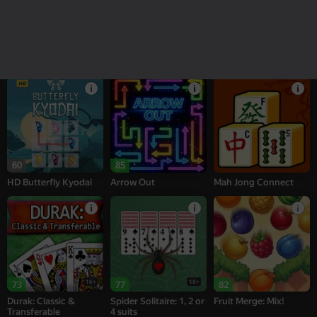
82
78
76
My Castle. Merge &
Wood Block Classic
Chess
Story
60
85
HD Butterfly Kyodai
Arrow Out
Mah Jong Connect
16+
18+
73
77
82
Durak: Classic &
Spider Solitaire: 1, 2 or
Fruit Merge: Mix!
Transferable
4 suits