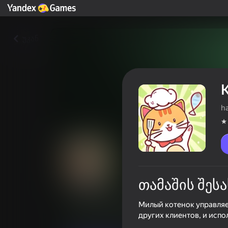
უკან
h
თამაშის შესა
Котенок Ресторан
Милый котенок управляет
других клиентов, и испо
მოთამაშის რეიტინგი
4,6
6+