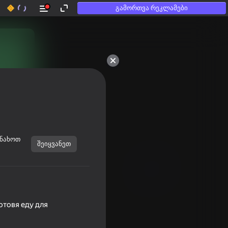
გამორთვა რეკლამები
ინახოთ
შეიყვანეთ
отовя еду для