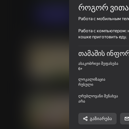
Casual
ეკონომიკა
haoda games
როგორ ვითა
თამაში
Работа с мобильным тел
Работа с компьютером: 
მსგავსი თამაშები
кошке приготовить еду.
თამაშის ინფო
ასაკობრივი შეფასება
6+
70
70
ლოკალიზაცია
Save The Pets
Musical Pets! Cute S
რუსული
ღრუბლოვანი შენახვა
არა
გაზიარება
85
28