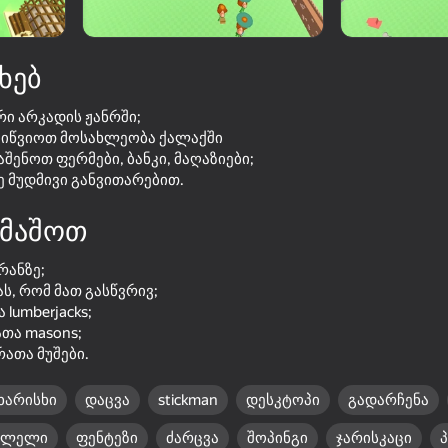
ხებ
რი არკადის ჟანრში;
მოიწვიოთ მოსახლეობა ქალაქში
ვაშენოთ ფერმები, ბანკი, მაღაზიები;
ე მუდმივი განვითარებით.
მაშოთ
73
60
რანზე;
King's Army: Epic Battle
Zombie Road: Cases
ს, რომ მათ გასწვრივ;
 lumberjacks;
ათა masons;
რათა მუშები.
ხარისხი
დაცვა
stickman
დესკტოპი
გადარჩენა
16+
61
80
ვლელი
ფენტეზი
ძარცვა
შოპინგი
ჯარისკაცი
Simulator
Funny Regiments
Up Hero