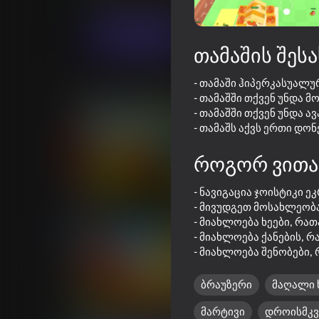
სიმულატორები
White Light Company
თამაში
თამაშის შესა
- თამაში ჰიპერკასუალუ
მსგავსი თამაშები
- თამაშში თქვენ უნდა 
- თამაშში თქვენ უნდა ა
- თამაშს აქვს ერთი დონ
როგორ ვითა
63
76
- ნავიგაცია ჯოისტიკი ეკ
Bed Wars
Burger Empire 67
- მივუდგეთ მოსახლეობა
- მიახლოება ხეები, რათა
- მიახლოება ქანების, რ
- მიახლოება შენობები, 
ბრაუზერი
მაღალი 
74
71
მარტივი
დროისმკ
My Perfect Farm: Idle Tycoon
TCG Card: 3D Store 