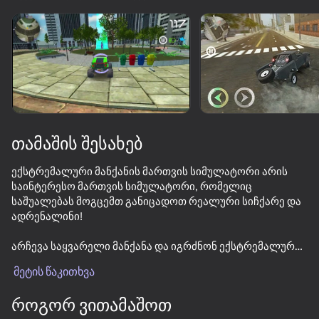
ჩართეთ მოწყობილობა
თამაში მუშაობს მხოლოდ ჰორიზონტალური
ორიენტაცია
თამაშის შესახებ
ექსტრემალური მანქანის მართვის სიმულატორი არის
საინტერესო მართვის სიმულატორი, რომელიც
საშუალებას მოგცემთ განიცადოთ რეალური სიჩქარე და
ადრენალინი!
არჩევა საყვარელი მანქანა და იგრძნონ ექსტრემალური
თამაში
racer: დრიფტის გარშემო ქალაქის wheelbarrow,
მეტის წაკითხვა
შეასრულოს stunts და jumps on trampolines, განადგურება
53
65
56
61
მანქანა და მიიღეთ გადახდილი ეს!
როგორ ვითამაშოთ
Chasing traffic
Mad Skills Motocross 2 Eat.Sleep.Repeat
Car Stunt Exteme 3D
Faster but s