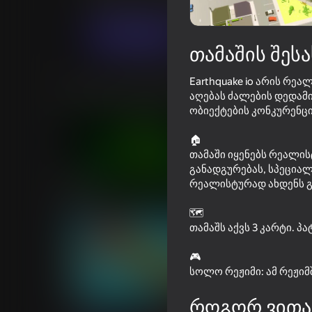
.io თამაშები
Casual
MirraGames
თამაში
თამაშის შესა
Earthquake io არის რ
მსგავსი თამაშები
აღებას ძალების დედამი
ობიექტების კონკურენცი
🏠
თამაში იყენებს რეალი
განადგურებას, სპეციალ
52
52
რეალისტურად ახდენს გ
Slope 3D
Tornado: Fury of th
🗺️
თამაშს აქვს 3 კარტი. 
🎮
სოლო რეჟიმი: ამ რეჟიმ
41
42
როგორ ვითა
Golf Mini
Call Metromen