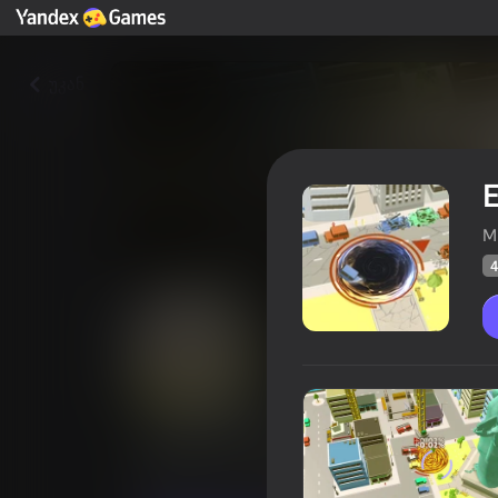
უკან
E
M
4
Earthquake io
მოთამაშ
43
Yandex Games რეიტინგი
3,9