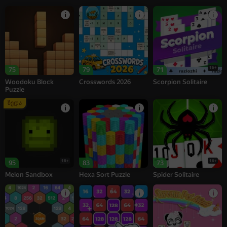
16+
75
79
71
Woodoku Block
Crosswords 2026
Scorpion Solitaire
Puzzle
ზედა
18+
16+
95
83
73
Melon Sandbox
Hexa Sort Puzzle
Spider Solitaire