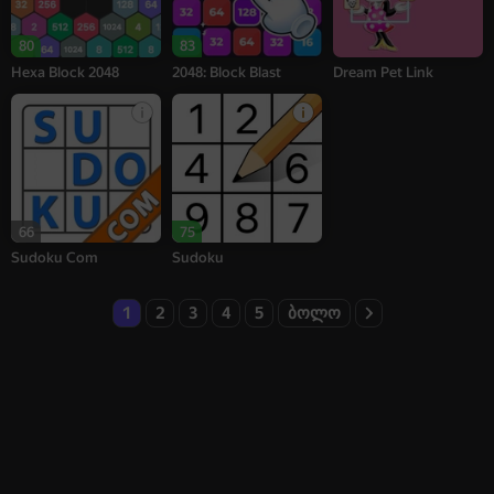
80
83
Hexa Block 2048
2048: Block Blast
Dream Pet Link
66
75
Sudoku Com
Sudoku
1
2
3
4
5
ბოლო