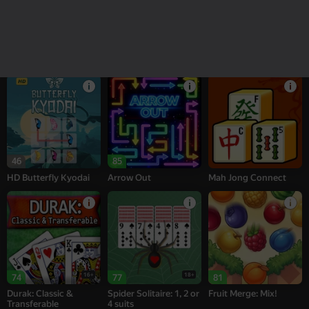
82
78
76
My Castle. Merge &
Wood Block Classic
Chess
Story
46
85
HD Butterfly Kyodai
Arrow Out
Mah Jong Connect
16+
18+
74
77
81
Durak: Classic &
Spider Solitaire: 1, 2 or
Fruit Merge: Mix!
Transferable
4 suits