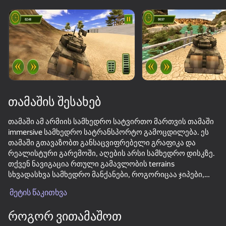
ჩართეთ მოწყობილობა
თამაში მუშაობს მხოლოდ ჰორიზონტალური
ორიენტაცია
თამაშის შესახებ
თამაში ამ არმიის სამხედრო სატვირთო მართვის თამაში
immersive სამხედრო სატრანსპორტო გამოცდილება. ეს
თამაში გთავაზობთ განსაცვიფრებელი გრაფიკა და
რეალისტური გარემოში, აღების არსი სამხედრო დისკზე.
თქვენ ნავიგაცია რთული გამავლობის terrains
სხვადასხვა სამხედრო მანქანები, როგორიცაა ჯიპები,
თამაში
სატვირთო, და ტანკები.
მეტის წაკითხვა
72
74
71
62
თქვენი მისია მოიცავს ჯიპების, სატვირთო მანქანებისა და
როგორ ვითამაშოთ
Bodycam Shooter
ტანკების ტრანსპორტირებას მუწუკ და მოღალატე
Motorcycle Racer: Road Mayhem
Police Man
Block Sniper