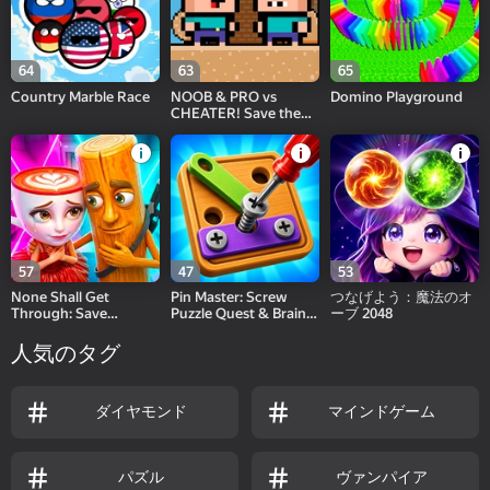
64
63
65
Country Marble Race
NOOB & PRO vs
Domino Playground
CHEATER! Save the
girl!
57
47
53
None Shall Get
Pin Master: Screw
つなげよう：魔法のオ
Through: Save
Puzzle Quest & Brain
ーブ 2048
Cappuccina!
Games
人気のタグ
ダイヤモンド
マインドゲーム
パズル
ヴァンパイア