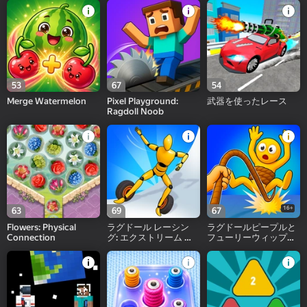
53
67
54
Merge Watermelon
Pixel Playground:
武器を使ったレース
Ragdoll Noob
16+
63
69
67
Flowers: Physical
ラグドール レーシン
ラグドールピープルと
Connection
グ: エクストリーム ダ
フューリーウィップ！
ウンヒル!
破壊せよ！