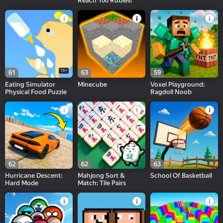
Reach 100 Rubles!
16+
61
63
59
Eating Simulator
Minecube
Voxel Playground:
Physical Food Puzzle
Ragdoll Noob
62
62
63
Hurricane Descent:
Mahjong Sort &
School Of Basketball
Hard Mode
Match: Tile Pairs