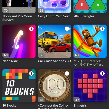
70
69
Noob and Pro Moon
Cozy Loom: Yarn Sort
2048 Triangles
Survival
60
66
63
Neon Ride
Car Crash Sandbox 3D
クレイジーダウンヒ
ル！ラグドールフォー
ルダウン！
48
39
10 Blocks
«Connect the Coins»!
Shmetris