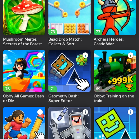
73
73
Mushroom Merge:
Bead Drop Match:
Archers Heroes:
Secrets of the Forest
Collect & Sort
Castle War
76
71
69
Obby All Games: Dash
Geometry Dash:
Obby: Training on the
or Die
Super Editor
train