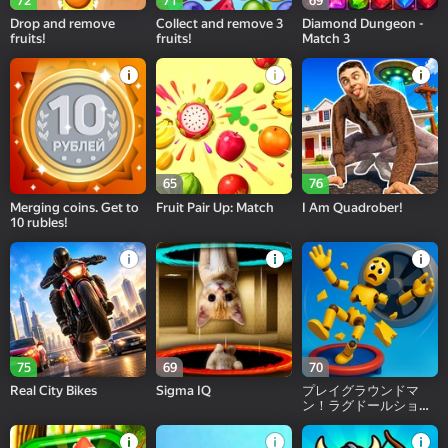
72
71
69
Drop and remove
Collect and remove 3
Diamond Dungeon -
fruits!
fruits!
Match 3
65
76
Merging coins. Get to
Fruit Pair Up: Match
I Am Quadrober!
10 rubles!
75
69
70
Real City Bikes
Sigma IQ
プレイグラウンドマ
ン！ラグドールショ
ー！