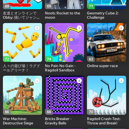
69
69
71
友達とオンラインで
Noob: Rocket to the
Geometry Cube 2:
Obby: 描いてジャンプ
moon
Challenge
しよう!
72
74
63
人々の遊び場！ラグド
No Pain No Gain -
Online super-race
ールアリーナ！
Ragdoll Sandbox
66
68
70
War Machine:
Bricks Breaker -
Ragdoll Crash-Test:
Destructive Siege
Gravity Balls
Throw and Break!