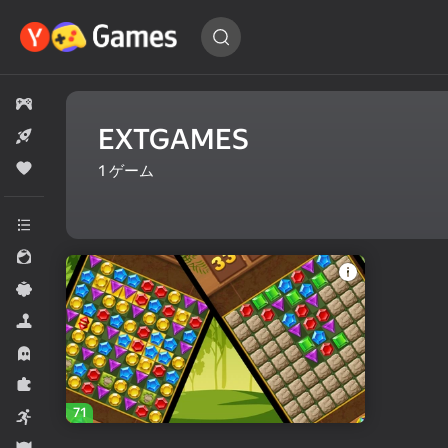
ゲ
ー
ム
を
すべてのゲーム
探
す…
EXTGAMES
新登場
人気
1
ゲーム
全てのカテゴリー
女子のため
カジュアル
シミュレーター
ホラー
パズル
71
アーケード