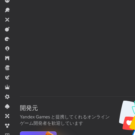
男の子向け
スポーツ
2人用ゲーム
演技はじめ！
レーシング
.io ゲーム
戦略
エコノミー
アドベンチャー
ロールプレイング
ミッドコア
カード
開発元
ボード
Yandex Games と提携してくれるオンライン
ゲーム開発者を歓迎しています
バブルシューター