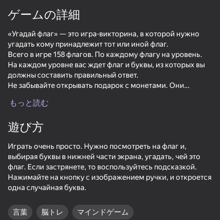
ゲームの詳細
«Угадай флаг» — это игра-викторина, в которой нужно
угадать кому принадлежит тот или иной флаг.
Всего в игре 158 флагов. По каждому флагу на уровень.
На каждом уровне вас ждет флаг и буквы, из которых вы
должны составить правильный ответ.
Не забывайте открывать подарок с монетами. Они
появляются каждые 30 минут.
もっと読む
Если вы застряли, то воспользуйтесь подсказкой.
Нажмите на кнопку с ручкой и откроется случайная
遊び方
буква.
Играть очень просто. Нужно посмотреть на флаг и,
🏁158 флагов для угадывания
выбирая буквы в нижней части экрана, угадать, чей это
🏁Очень просто играть для любого возраста
флаг. Если застрянете, то воспользуйтесь подсказкой.
🏁Полностью на русском языке
Нажимайте на кнопку с изображением ручки, и откроется
🏁Застряли? Воспользуйтесь подсказкой!
одна случайная буква.
61
50以上のトップゲーム. すべての人に

34
愛されています. 「ノンゲーマー」でさえ
2048 マージブロック
Fast and Thick
Red Ball Escape
言葉
脳トレ
マインドゲーム