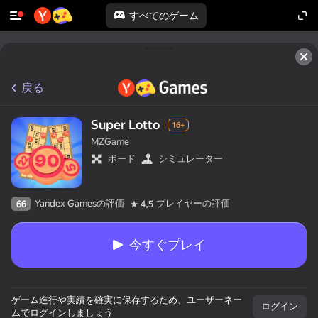
すべてのゲーム
戻る
Super Lotto
16+
MZGame
ボード
シミュレーター
Yandex Gamesの評価
プレイヤーの評価
66
4,5
今すぐプレイ
ゲーム進行や実績を確実に保存するため、ユーザーネー
ログイン
ムでログインしましょう