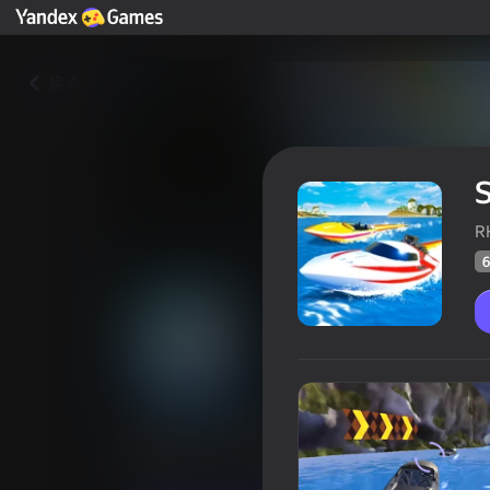
戻る
R
6
Speed Boat Extreme Racing
プレイヤーの
63
Yandex Gamesの評価
4,2