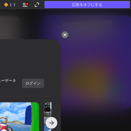
広告をオフにする
50以上のトップゲーム。

「遊ばない」人にも

愛されています
ユーザーネ
ログイン
すべて表示