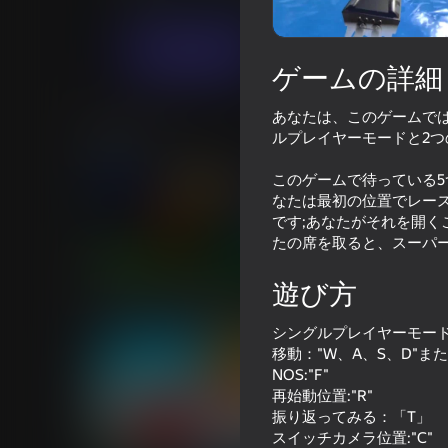
レーシング
2人用ゲーム
RHM Interact
今すぐプレイ
ゲームの詳細
あなたは、このゲームでは
類似ゲーム
ルプレイヤーモードと2
このゲームで待っている5
なたは最初の位置でレー
です;あなたがそれを開く
たの席を取ると、スーパ
73
74
遊び方
Ragdoll Football 2 players
Dangerous race for
シングルプレイヤーモード
移動："W、A、S、D"また
NOS:"F"
再始動位置:"R"
振り返ってみる：「T」
スイッチカメラ位置:"C"
72
74