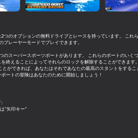
ive
2つのオプションの無料ドライブとレースを持っています。 これ
つのプレーヤーモードでプレイできます。
つのスーパースポーツボートがあります。 これらのボートのいく
スを終えることによってそれらのロックを解除することができます。
ことができれば、あなたはそれであなたの最高のスタントをするこ
ーボートの冒険はあなたのために開始しましょう！
73
76
 two
Supercar Battle: 2 Player Racing
マウンテン バイク 
Game
エクストリーム
:
は"矢印キー"
70
78