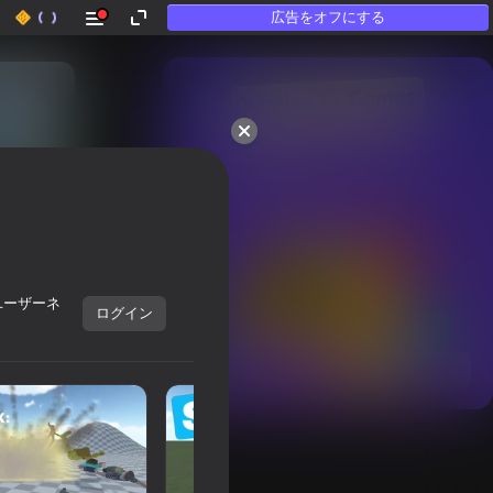
広告をオフにする
50以上のトップゲーム。

「遊ばない」人にも

愛されています
ユーザーネ
ログイン
すべて表示