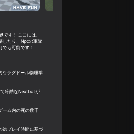
界です！ ここには、
したり、Npcの軍隊
何でも可能です！
的なラグドール物理学
s Ragdoll
冷酷なNextbotが
ゲーム内の死の数千
18+
の総プレイ時間に基づ
.0