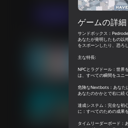
アーケード
カジュアル
PEDRODEV
今すぐプレイ
ゲームの詳細
サンドボックス：Pedr
類似ゲーム
あなたが発明したもの以外
をスポーンしたり、恐ろ
主な特長:
NPCとラグドール：世界
は、すべての瞬間をユニ
56
59
Crossy Road
Mine Crusher
危険なNextbots：あ
あなたのかかとで右に続
達成システム：完全な初
に：すべてのための成果
54
60
タイムリーダーボード：
TearDown - Destroy everything
Layer Master