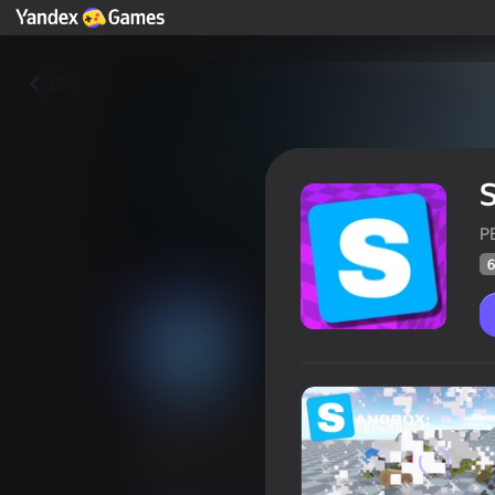
戻る
P
6
Sandbox: Pedrodev
プレイヤーの
60
Yandex Gamesの評価
4,3