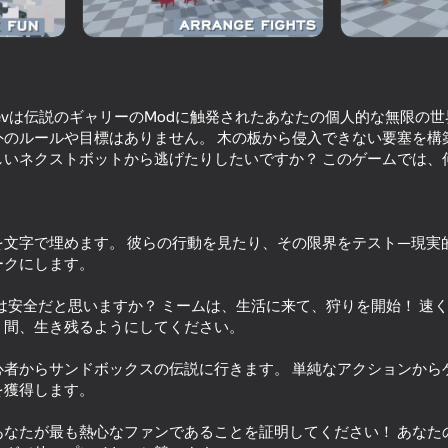
odevは伝説のギャリーのModに触発されたあなたの個人的な無限の世
のルールや目標はありません。 木の板から侵入できない要塞を構築
しいネクストボットから逃げたりしたいですか？ このゲームでは、
を文字で埋めます。 彼らの行動を見たり、その限界をテスト—現実
ークにします。
62
Meccha Chameleon Online
Obby: Break All Bone
なたは安全だと思いますか？ ミームは、生活に来て、狩りを開始！ 速くて
く間、生き残るようにしてください。
心者からサンドボックスの伝説に行きます。 単純なアクションから
を獲得します。
62
67
あなたが最も熱心なファンであることを証明してください！ あなた
Karlson
Playground Update 2