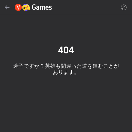
検索する
ゲームやジャンルを探す
Yandex Games
おすすめ
404
迷子ですか？英雄も間違った道を進むことが
あります。
18+
50
Cute Tiles: Puzzle
MGE Status
石工シミュレータ-鉱山
の変更！