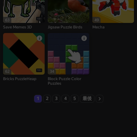
18+
63
49
Save Memes 3D
Jigsaw Puzzle Birds
Mecha
16+
62
34
Bricks PuzzleHeap
Block Puzzle Color
Puzzles
1
2
3
4
5
最後