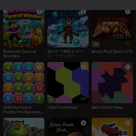
ーター - 採掘MOD!
18+
70
Breinroth: Farm of
森の中で99夜をマー
Brutal Pack Doom V10
Wonders
ジ：クリッカー
16+
67
2048 Numerical
Cells PuzzleHeap
Bats Puzzle Heap
Puzzle: The Square of
Numbers