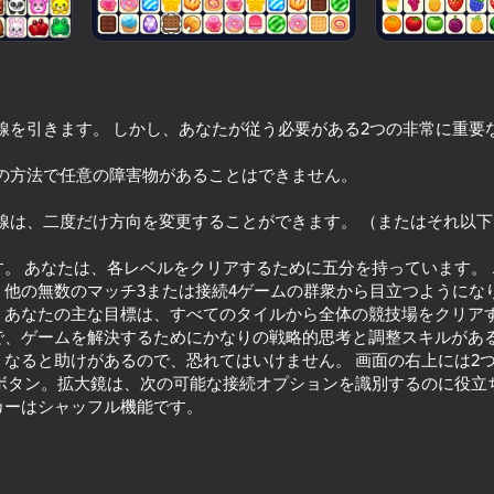
に線を引きます。 しかし、あなたが従う必要がある2つの非常に重要
間の方法で任意の障害物があることはできません。
線は、二度だけ方向を変更することができます。 （またはそれ以
。 あなたは、各レベルをクリアするために五分を持っています。
、他の無数のマッチ3または接続4ゲームの群衆から目立つようにな
84
83
、あなたの主な目標は、すべてのタイルから全体の競技場をクリアす
Jewel Coloring: Crystal Sorting
Onet PaoPao Classic
で、ゲームを解決するためにかなりの戦略的思考と調整スキルがあ
なると助けがあるので、恐れてはいけません。 画面の右上には2
ボタン。拡大鏡は、次の可能な接続オプションを識別するのに役立
カーはシャッフル機能です。
65
44
friend!
Alchemy: Merge Elements
Fall Men