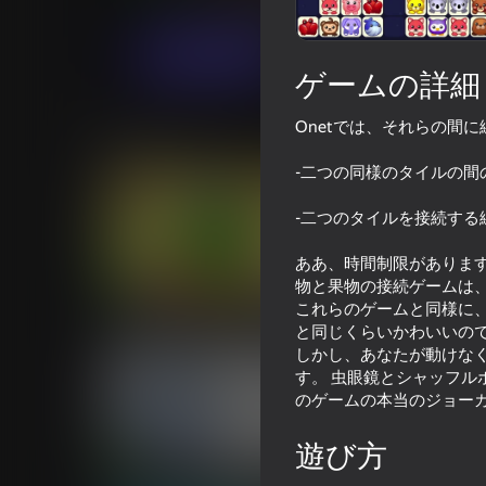
アーケード
カジュアル
Famobi-Dev
今すぐプレイ
ゲームの詳細
Onetでは、それらの間
類似ゲーム
-二つの同様のタイルの
-二つのタイルを接続する
ああ、時間制限があります
物と果物の接続ゲームは
73
59
これらのゲームと同様に
スイカ統合ゲーム
Plinko Clicker
と同じくらいかわいいの
しかし、あなたが動けなく
す。 虫眼鏡とシャッフル
のゲームの本当のジョー
遊び方
71
69
Spot the Cat. Hidden Cats
Dandy World with a 