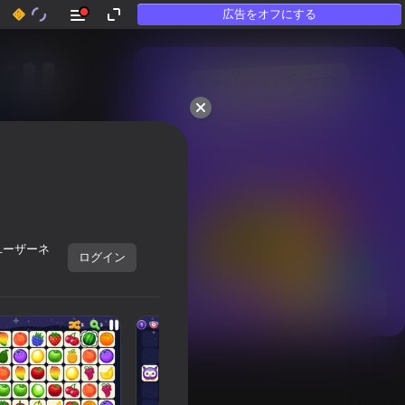
広告をオフにする
50以上のトップゲーム。

「遊ばない」人にも

愛されています
ユーザーネ
ログイン
すべて表示