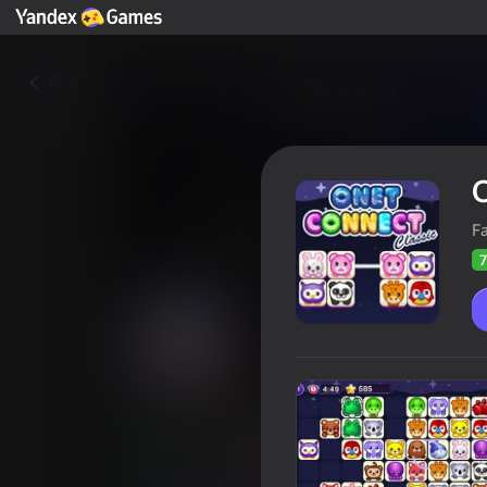
戻る
O
F
7
Onet Connect Classic
プレイヤーの
74
Yandex Gamesの評価
4,0