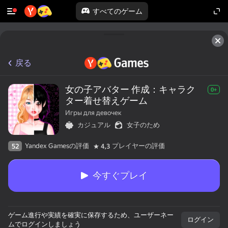
すべてのゲーム
50以上のトップゲーム. すべての人に

愛されています. 「ノンゲーマー」でさえ
戻る
女の子アバター 作成：キャラク
0+
ター着せ替えゲーム
Игры для девочек
カジュアル
女子のため
Yandex Gamesの評価
プレイヤーの評価
52
4,3
今すぐプレイ
ゲーム進行や実績を確実に保存するため、ユーザーネー
ログイン
ムでログインしましょう