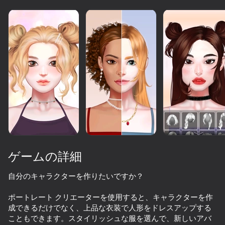
ゲームの詳細
自分のキャラクターを作りたいですか？
ポートレート クリエーターを使用すると、キャラクターを作
66
46
55
成できるだけでなく、上品な衣装で人形をドレスアップする
Chatting with Your Crushes 2
This Meme Won
School Simulator
こともできます。スタイリッシュな服を選んで、新しいアバ