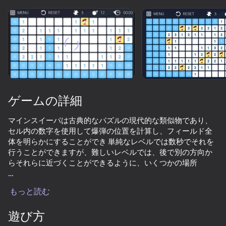
デバイスを回転させる
このゲームは横向きのみ
対応しています
ゲームの詳細
マインスイーパは古典的なパズルの現代的な類似物であり、
セル内の数字を使用して爆弾の位置を計算し、フィールド全
体を明らかにすることができ 単純なレベルでは数秒でそれを
行うことができますが、難しいレベルでは、後で別の方向か
らそれらに近づくことができるように、いくつかの場所
プレイ
-初心者のために、ステップバイステップのトレーニングが提
もっと読む
供されています。
遊び方
-通常の難易度の5つのレベル+あなた自身を設定する機能。