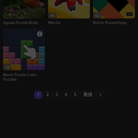
16+
49
62
Jigsaw Puzzle Birds
Mecha
Bricks PuzzleHeap
34
Block Puzzle Color
Puzzles
1
2
3
4
5
最後