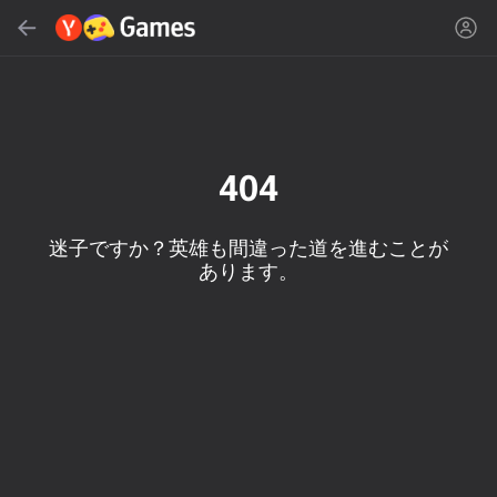
検索する
ゲームやジャンルを探す
Yandex Games
おすすめ
404
迷子ですか？英雄も間違った道を進むことが
あります。
18+
50
Cute Tiles: Puzzle
MGE Status
石工シミュレータ-鉱山
の変更！