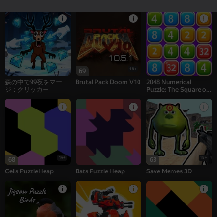
ーター - 採掘MOD!
Wonders
18+
69
森の中で99夜をマー
Brutal Pack Doom V10
2048 Numerical
ジ：クリッカー
Puzzle: The Square of
Numbers
16+
18+
68
63
Cells PuzzleHeap
Bats Puzzle Heap
Save Memes 3D