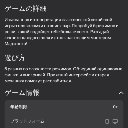
ゲームの詳細
デバイスを回転させる
Изысканная интерпретация классической китайской
このゲームは横向きのみ
игры-головоломки на поиск пар. Попробуй 6 режимов и
対応しています
реши, какой подойдет тебе больше всего. Разгадай
секреты каждого поля и стань настоящим мастером
Маджонга!
遊び方
6 разных по сложности режимов. Объединяй одинаковые
фишки и выигрывай. Приятный интерфейс и старая
механика помогут расслабиться.
ゲーム情報
プレイ
年齢制限
0+
51
39
44
プラットフォーム
オーシャンバトル
I Am Security
Zuma Deluxe Revege Classic
Friendly Due