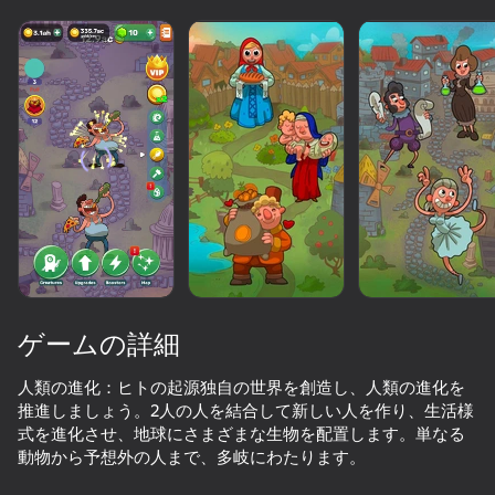
ゲームの詳細
人類の進化：ヒトの起源独自の世界を創造し、人類の進化を
推進しましょう。2人の人を結合して新しい人を作り、生活様
式を進化させ、地球にさまざまな生物を配置します。単なる
36
50以上のトップゲーム. すべての人に

48
35
動物から予想外の人まで、多岐にわたります。
愛されています. 「ノンゲーマー」でさえ
Apple Worm
Labubu World: Merge them all!
Grow up anime chan