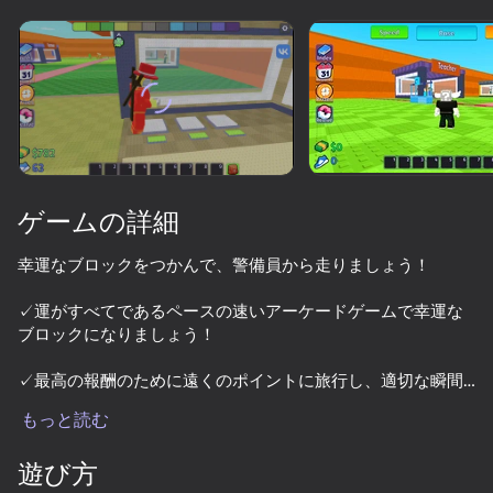
デバイスを回転させる
このゲームは横向きのみ
対応しています
ローディング
ゲームの詳細
幸運なブロックをつかんで、警備員から走りましょう！
✓運がすべてであるペースの速いアーケードゲームで幸運な
ブロックになりましょう！
✓最高の報酬のために遠くのポイントに旅行し、適切な瞬間
プレイ
を待って、幸運なブロックを投げます。
もっと読む
✓警備員があなたを捕まえる前に基地に戻ってください！
遊び方