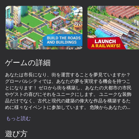
デバイスを回転させる
このゲームは横向きのみ
対応しています
ゲームの詳細
あなたは市長になり、街を運営することを夢見ていますか？
グローバルシティでは、あなたの夢を実現する機会を持つこ
とになります！ ゼロから街を構築し、あなたの大都市の市民
やゲストの喜びにそれをユニークにします。 ユニークな装飾
品だけでなく、古代と現代の建築の偉大な作品を構築するた
めに様々なイベントに参加しています。 危険からあなたの街
プレイ
を守ることを忘れないでください！ また、生まれたリーダー
もっと読む
としての貴重な経験を同僚と共有することもできます。 リー
72
72
73
73
ダーシップと貴重な賞品のために競争し、当然最高の市長に
遊び方
なります！
Extreme Drift: Highway Clash
Drift vanity on ZIL
Long-haul trucking simulator