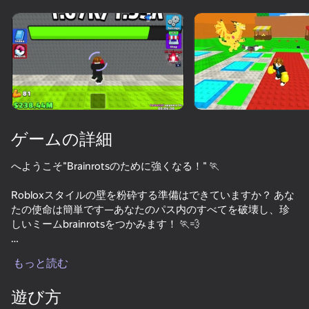
デバイスを回転させる
このゲームは横向きのみ
対応しています
ゲームの詳細
へようこそ"Brainrotsのために強くなる！" 🏃
Robloxスタイルの壁を粉砕する準備はできていますか？ あな
たの使命は簡単です—あなたのパス内のすべてを破壊し、珍
しいミームbrainrotsをつかみます！ 🏃💨
プレイ
Nubini Pizanini、キャラクター"67"、陽気なTralalelo Tralala、
もっと読む
および他の秘密のミーム腐敗の数十：✓あなたのダメージを
95
90
85
後押しし、お使いのベースに戻ってそれらを運びます。
遊び方
Keyboard Escape: +1 Speed
Obby: +1 Speed Keyboard Escape
Parkour Online