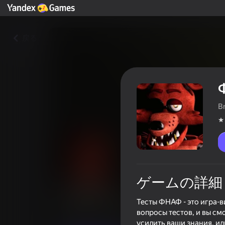
戻る
B
ゲームの詳細
ФНАФ Тест
Тесты ФНАФ - это игра-в
вопросы тестов, и вы см
プレイヤーの評価
3,8
12+
усилить ваши знания, или