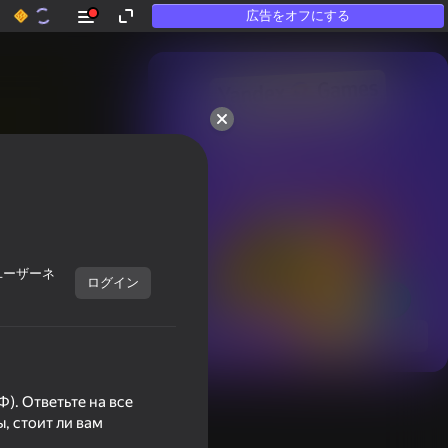
広告をオフにする
50以上のトップゲーム。

「遊ばない」人にも

愛されています
ユーザーネ
ログイン
すべて表示
). Ответьте на все
, стоит ли вам