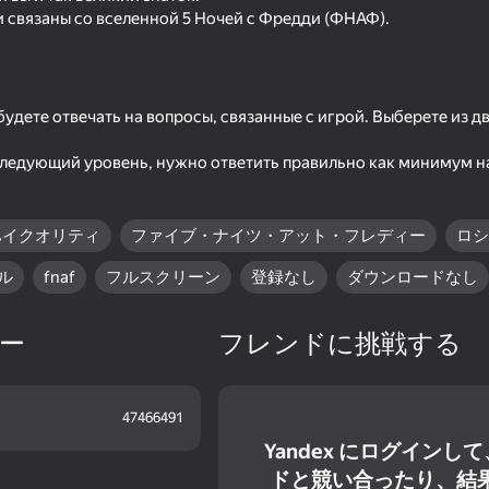
ни связаны со вселенной 5 Ночей с Фредди (ФНАФ).
удете отвечать на вопросы, связанные с игрой. Выберете из д
ледующий уровень, нужно ответить правильно как минимум на
ハイクオリティ
ファイブ・ナイツ・アット・フレディー
ロシ
ル
fnaf
フルスクリーン
登録なし
ダウンロードなし
61
69
ter 1 -
Five Nights at Freddy's 3
FNAF Alchemy: Craft
Remaster
animatronics!
ー
フレンドに挑戦する
47466491
Yandex にログインし
ドと競い合ったり、結
47
52