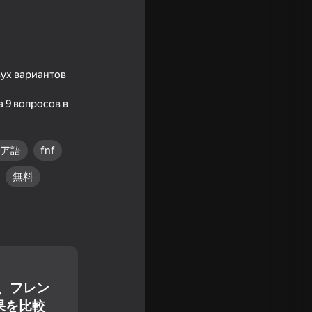
вух вариантов
 9 вопросов в
ア語
fnf
無料
て、フレン
16+
果を比較