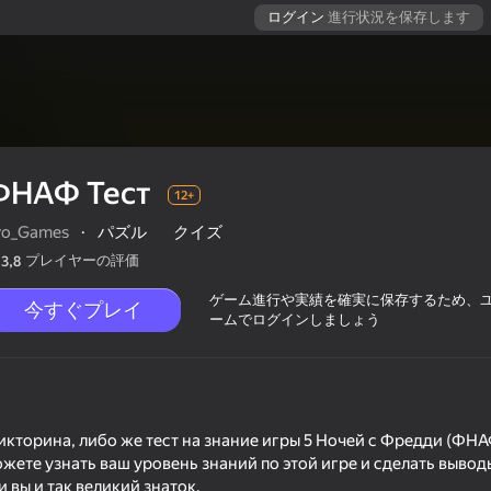
ログイン
進行状況を保存します
ФНАФ Тест
12+
ro_Games
·
パズル
クイズ
プレイヤーの評価
3,8
ゲーム進行や実績を確実に保存するため、
今すぐプレイ
ームでログインしましょう
икторина, либо же тест на знание игры 5 Ночей с Фредди (ФНАФ
ожете узнать ваш уровень знаний по этой игре и сделать выводы
 вы и так великий знаток.