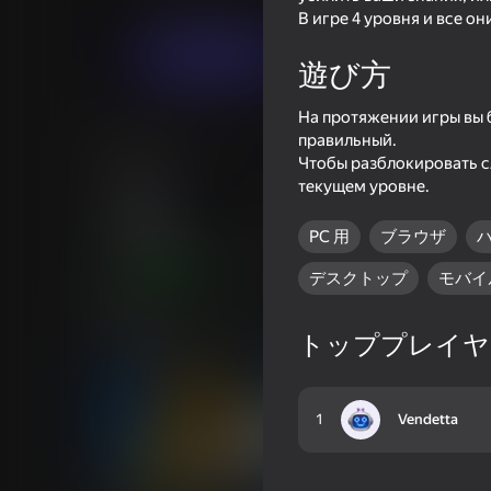
パズル
クイズ
Bro_Games
В игре 4 уровня и все о
今すぐプレイ
遊び方
На протяжении игры вы б
類似ゲーム
правильный.
Чтобы разблокировать с
текущем уровне.
PC 用
ブラウザ
デスクトップ
モバイ
66
Five Nights at Freddy's
Poppy Playtime Chap
Remaster
Original
トッププレイヤ
1
Vendetta
60
54