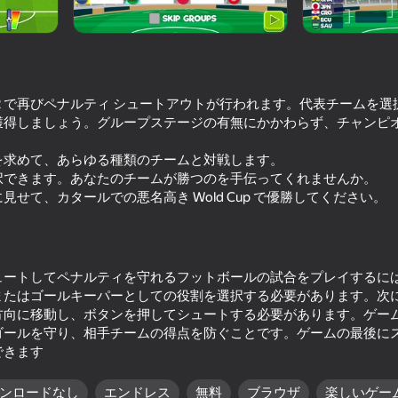
 2022 で再びペナルティ シュートアウトが行われます。代表チーム
獲得しましょう。グループステージの有無にかかわらず、チャンピ
を求めて、あらゆる種類のチームと対戦します。
択できます。あなたのチームが勝つのを手伝ってくれませんか。
せて、カタールでの悪名高き Wold Cup で優勝してください。
72
73
Crash X
Ragdoll Football 2 pl
ュートしてペナルティを守れるフットボールの試合をプレイするに
またはゴールキーパーとしての役割を選択する必要があります。次
方向に移動し、ボタンを押してシュートする必要があります。ゲー
ゴールを守り、相手チームの得点を防ぐことです。ゲームの最後に
できます
71
87
ンロードなし
エンドレス
無料
ブラウザ
楽しいゲー
Table Tennis World Tour
War The Knights: Bat