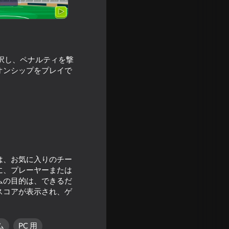
を選択し、ペナルティを撃
オンシップをプレイで
ayers
は、お気に入りのチー
に、プレーヤーまたは
ムの目的は、できるだ
スコアが表示され、ゲ
16+
ム
PC 用
tle Arena