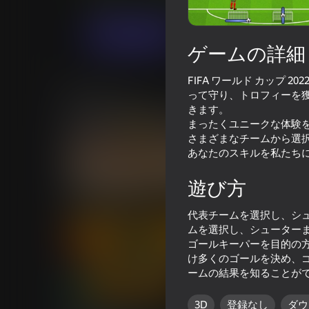
スポーツ
bdeuxagames
今すぐプレイ
ゲームの詳細
FIFA ワールド カップ
類似ゲーム
って守り、トロフィーを
きます。
まったくユニークな体験
さまざまなチームから選
あなたのスキルを私たちに見
70
76
遊び方
Basket Random
Draw Joust!
代表チームを選択し、シ
ムを選択し、シューター
ゴールキーパーを目的の
け多くのゴールを決め、
ームの結果を知ることが
85
73
3D
登録なし
ダウ
Paint Hide & Seek
Soccer Dash