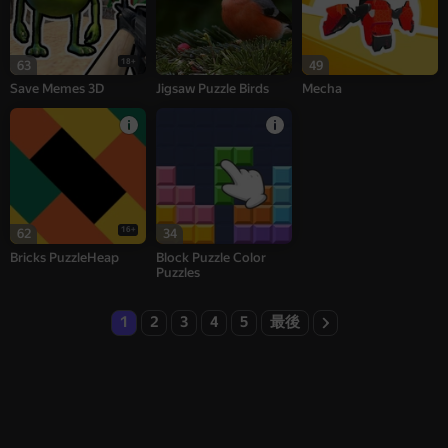
18+
63
49
Save Memes 3D
Jigsaw Puzzle Birds
Mecha
16+
62
34
Bricks PuzzleHeap
Block Puzzle Color
Puzzles
1
2
3
4
5
最後