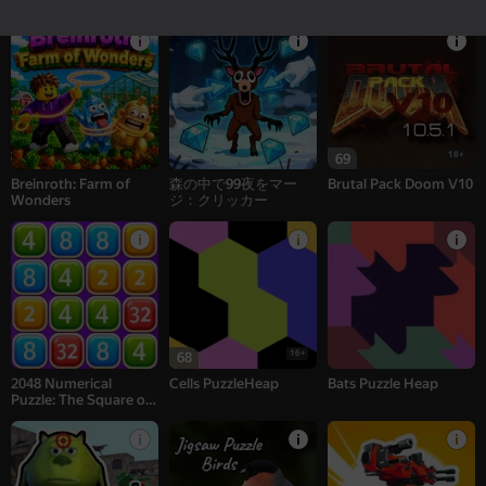
ーター - 採掘MOD!
18+
69
Breinroth: Farm of
森の中で99夜をマー
Brutal Pack Doom V10
Wonders
ジ：クリッカー
16+
68
2048 Numerical
Cells PuzzleHeap
Bats Puzzle Heap
Puzzle: The Square of
Numbers