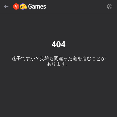
検索する
ゲームやジャンルを探す
Yandex Games
おすすめ
404
迷子ですか？英雄も間違った道を進むことが
あります。
18+
50
Cute Tiles: Puzzle
MGE Status
石工シミュレータ-鉱山
の変更！