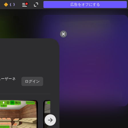
広告をオフにする
50以上のトップゲーム。

「遊ばない」人にも

愛されています
ユーザーネ
ログイン
すべて表示