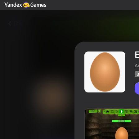
戻る
A
3
Egg
プレイヤーの
38
Yandex Gamesの評価
4,3