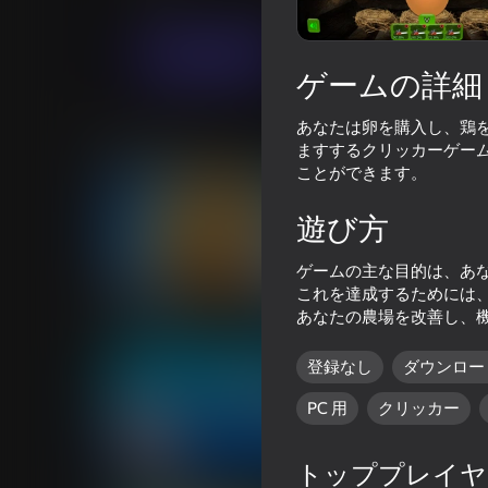
カジュアル
エコノミー
Anegelator
今すぐプレイ
ゲームの詳細
あなたは卵を購入し、鶏
類似ゲーム
ますするクリッカーゲー
ことができます。
遊び方
ゲームの主な目的は、あ
53
75
これを達成するためには
Cookie Clicker
Cookie Clicker Old
あなたの農場を改善し、
登録なし
ダウンロー
PC 用
クリッカー
28
トッププレイヤ
レーザーからの脱出
Flappy Dunk: Sink It