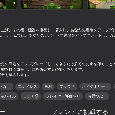
を上げ、その後、機器を販売し、購入し、あなたの農場をアップグ
ム。 ゲームでは、あなたのアパートや農場をアップグレードし、ガ
なたの農場をアップグレードし、できるだけ多くのお金を稼ぐこと
63
47
、卵を打つ成長し、鶏を販売する必要があります,
Gliding over Dunes
Crazy Roll
機器を購入します。
ドなし
エンドレス
無料
ブラウザ
ハイクオリティ
モバイル
ロシア語
プレイヤー評価あり
時間つぶし
34
43
ー
フレンドに挑戦する
!
Fast and Thick
カップに入る