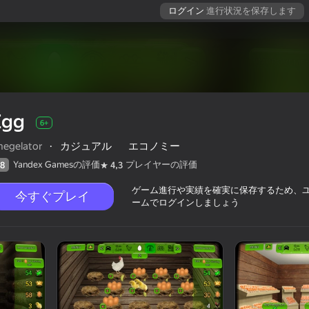
ログイン
進行状況を保存します
Egg
6+
negelator
·
カジュアル
エコノミー
Yandex Gamesの評価
プレイヤーの評価
8
4,3
ゲーム進行や実績を確実に保存するため、
今すぐプレイ
ームでログインしましょう
評価
6+