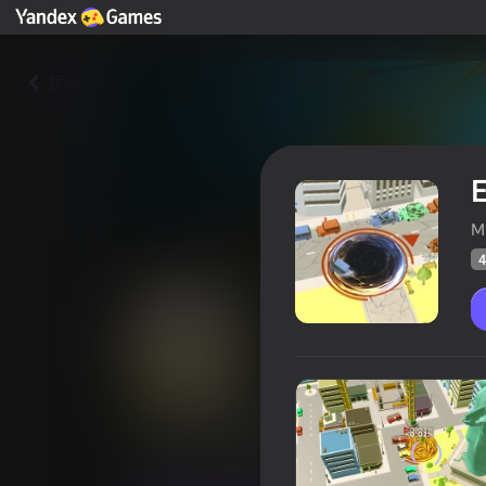
戻る
E
M
4
Earthquake io
プレイヤーの
43
Yandex Gamesの評価
3,9