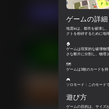
.io ゲーム
カジュアル
MirraGames
今すぐプレイ
ゲームの詳細
地震ioは、都市を破壊し
類似ゲーム
クトを粉砕するために地
🏠
ゲームは現実的な破壊物
さな断片に分割し、物理
🗺️
52
43
ゲームは3枚のカードを持
Slope 3D
カップに入る
🎮
ソロモード：このモード
遊び方
53
64
ゲームの目的は、サイズ
Tornado: Fury of the elements
群衆キャノン：基地