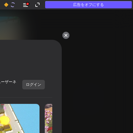
広告をオフにする
50以上のトップゲーム。

「遊ばない」人にも

愛されています
ユーザーネ
ログイン
すべて表示