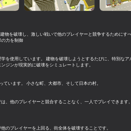
、建物を破壊し、激しい戦いで他のプレイヤーと競争するためにす
球の力を制御
理学を使用しています。 建物を破壊しようとするたびに、特別なア
エンジンが現実的に破壊をシミュレートします。
42
29
っています。 小さな町、大都市、そして日本の村。
Golf Mini
Flappy Dunk: Sink It!
では、他のプレイヤーと競合することなく、一人でプレイできます
56
49
が他のプレイヤーを上回る、街全体を破壊することです。
バトル
Hover Racer Drive
Stack Fire Ball