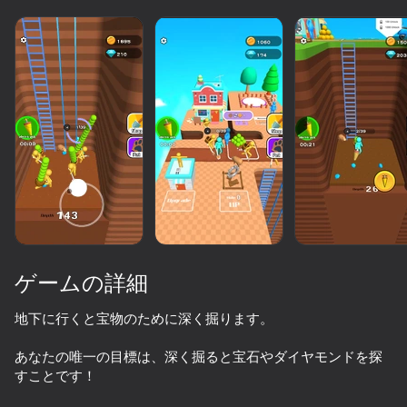
ゲームの詳細
地下に行くと宝物のために深く掘ります。
あなたの唯一の目標は、深く掘ると宝石やダイヤモンドを探
64
50以上のトップゲーム. すべての人に

56
34
66
すことです！
愛されています. 「ノンゲーマー」でさえ
Tall Guy Run
Mine Rush 3D
Fast and Thick
Claw Master