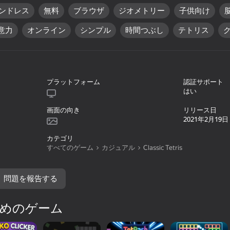
ンドレス
無料
ブラウザ
ジオメトリー
子供向け
意力
オンライン
シンプル
時間つぶし
テトリス
プラットフォーム
認証サポート
はい
画面の向き
リリース日
2021年2月19日
56
57
カテゴリ
すべてのゲーム
カジュアル
Classic Tetris
Wordix
TetRash
問題を報告する
めのゲーム
53
53
The Path to Infinity
Mario Dash