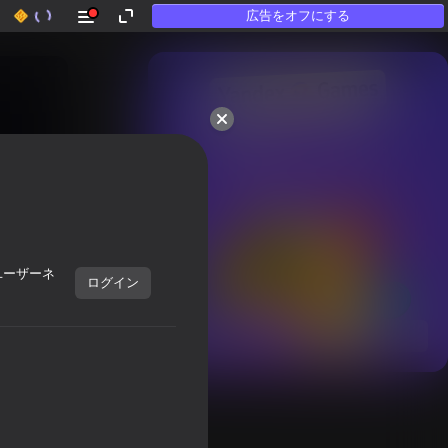
広告をオフにする
50以上のトップゲーム。

「遊ばない」人にも

愛されています
ユーザーネ
ログイン
すべて表示