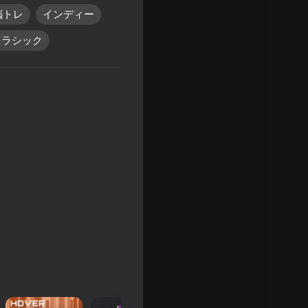
脳トレ
インディー
クラシック