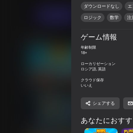
カジュアル
パズル
Sultan
ダウンロードなし
エ
今すぐプレイ
ロジック
数学
注
ゲーム情報
類似ゲーム
年齢制限
18+
ローカリゼーション
ロシア語, 英語
59
57
クラウド保存
いいえ
Mine Crusher
Plinko Clicker
シェアする
あなたにおすす
70
54
Bricks Breaker: Deluxe Crusher
Hover Racer Drive