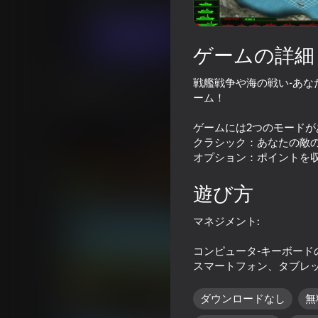
男の子向け
戦略
Taber Play
今すぐプレイ
ゲームの詳細
戦艦戦争や海の戦い-あ
類似ゲーム
ーム！
ゲームには2つのモードが
クラシック：あなたの敵
オプション：ポイントを
76
60
遊び方
World of Tank Battles
飛行機対戦車
マネジメント:
コンピュータ-キーボード
スマートフォン、タブレッ
ダウンロードなし
無
58
51
Odin v Pole Voin - Artillerist
Control the rocket!