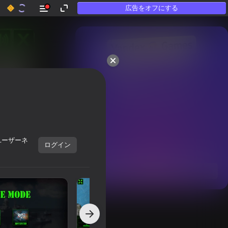
広告をオフにする
50以上のトップゲーム。

「遊ばない」人にも

愛されています
ユーザーネ
ログイン
すべて表示