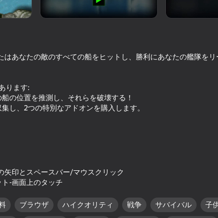
なたはあなたの敵のすべての船をヒットし、勝利にあなたの艦隊をリ
あります:
の船の位置を推測し、それらを破壊する！
収集し、2つの特別なアドオンを購入します。
59
60
Airplane: Craft and Fly
Zombie Road: Cases
の矢印とスペースバー/マウスクリック
ト-画面上のタッチ
料
ブラウザ
ハイクオリティ
戦争
サバイバル
子
59
46
Rear Admiral
Loop Realities