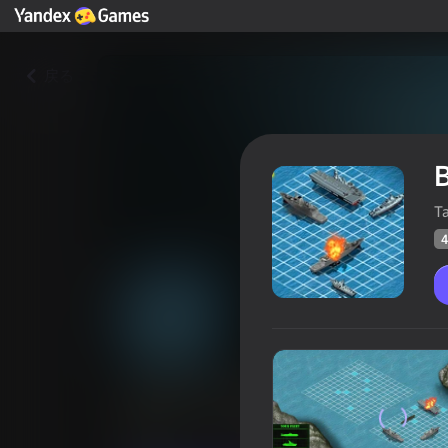
戻る
B
Ta
4
Battleship War
プレイヤーの
44
Yandex Gamesの評価
4,3