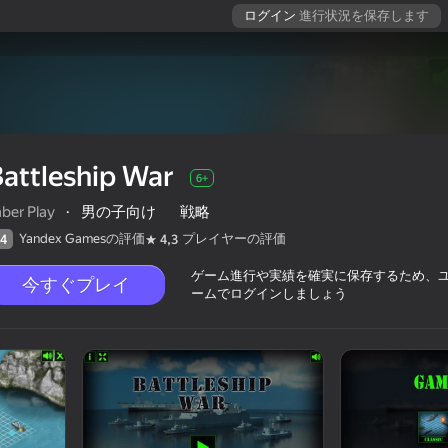
ログイン
進行状況を保存します
attleship War
6+
ber Play
·
男の子向け
戦略
Yandex Gamesの評価
プレイヤーの評価
4
4,3
ゲーム進行や実績を確実に保存するため、
今すぐプレイ
ームでログインしましょう
評価
6+