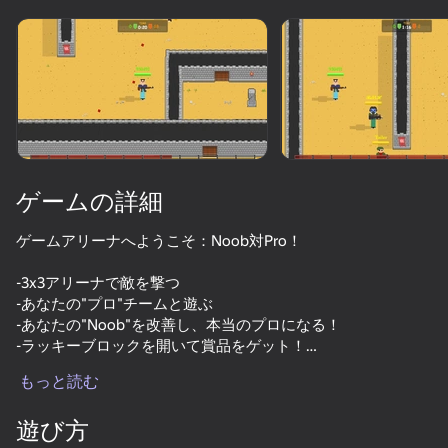
デバイスを回転させる
このゲームは横向きのみ
対応しています
ゲームの詳細
ゲームアリーナへようこそ：Noob対Pro！
-3x3アリーナで敵を撃つ
-あなたの"プロ"チームと遊ぶ
-あなたの"Noob"を改善し、本当のプロになる！
-ラッキーブロックを開いて賞品をゲット！
プレイ
もっと読む
プレイヤーの評価とオープンシークレットレベルで最高にな
64
72
68
73
ります！
遊び方
ヌービーを完全に壊せ!
Noob Miner 2: 刑務所からの脱出
Noob vs FNAF