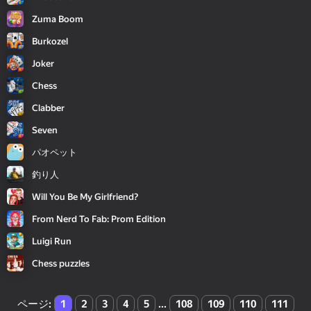
Zuma Boom
Burkozel
Joker
Chess
Clabber
Seven
パオペット
釣り人
Will You Be My Girlfriend?
From Nerd To Fab: Prom Edition
Luigi Run
Chess puzzles
ページ
:
1
2
3
4
5
...
108
109
110
111