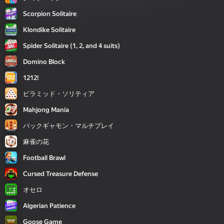
Scorpion Solitaire
Klondike Solitaire
Spider Solitaire (1, 2, and 4 suits)
Domino Block
1212!
ピラミッド・ソリティア
Mahjong Mania
バックギャモン・マルチプレイ
麻雀の花
Football Brawl
Cursed Treasure Defense
オセロ
Algerian Patience
Goose Game