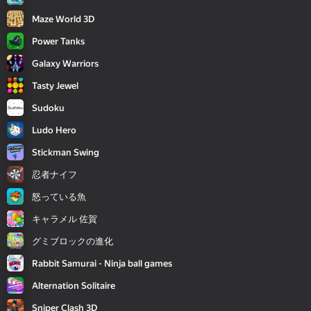
Maze World 3D
Power Tanks
Galaxy Warriors
Tasty Jewel
Sudoku
Ludo Hero
Stickman Swing
忍者ナイフ
怒っている魚
キャラメル 佐賀
グミブロックの進化
Rabbit Samurai - Ninja ball games
Alternation Solitaire
Sniper Clash 3D