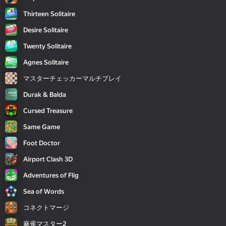
Thirteen Solitaire
Desire Solitaire
Twenty Solitaire
Agnes Solitaire
マスターチェッカーマルチプレイ
Durak & Balda
Cursed Treasure
Same Game
Foot Doctor
Airport Clash 3D
Adventures of Flig
Sea of Words
コネクトマージ
麻雀マスター2